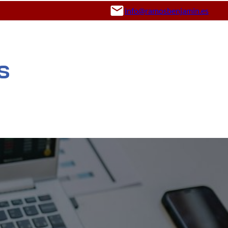
info@ramosbenjamin.es
s