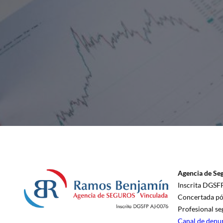
Agencia de Se
Inscrita DGSF
Concertada pól
Profesional se
Canal de denu