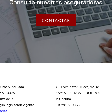
Consulta nuestras aseguradoras
CONTACTAR
guros Vinculada
Cl. Fortunato Cruces, 42 Bx.
P AJ-0076
15916 LESTROVE (DODRO)
iza de R.C.
A Coruña
gún legislación vigente
Tlf 981 810 792
ncias