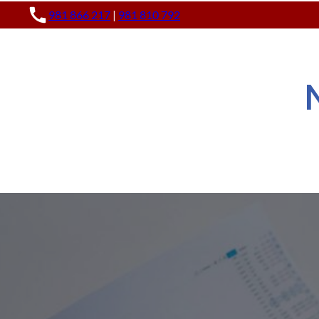
981 866 217
|
981 810 792